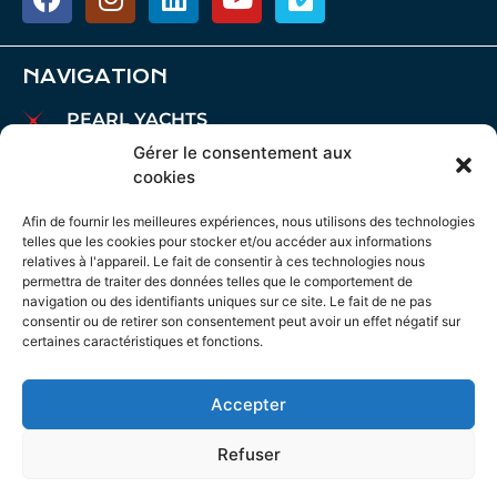
NAVIGATION
PEARL YACHTS
PARDO YACHTS
Gérer le consentement aux
cookies
MAREX BOATS
BATEAUX AIATA
Afin de fournir les meilleures expériences, nous utilisons des technologies
telles que les cookies pour stocker et/ou accéder aux informations
COURTAGE
relatives à l'appareil. Le fait de consentir à ces technologies nous
permettra de traiter des données telles que le comportement de
CHARTE
navigation ou des identifiants uniques sur ce site. Le fait de ne pas
AMARRES
consentir ou de retirer son consentement peut avoir un effet négatif sur
certaines caractéristiques et fonctions.
MAINTENANCE
ACTUALITÉS
Accepter
AVIS JURIDIQUE
POLITIQUE EN MATIÈRE DE COOKIES
Refuser
POLITIQUE DE CONFIDENTIALITÉ