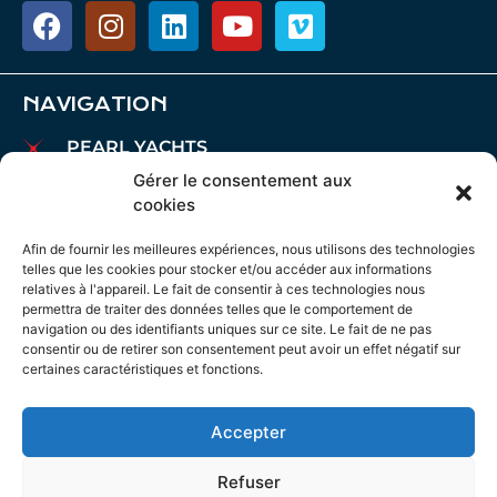
NAVIGATION
PEARL YACHTS
PARDO YACHTS
Gérer le consentement aux
cookies
MAREX BOATS
BATEAUX AIATA
Afin de fournir les meilleures expériences, nous utilisons des technologies
telles que les cookies pour stocker et/ou accéder aux informations
COURTAGE
relatives à l'appareil. Le fait de consentir à ces technologies nous
permettra de traiter des données telles que le comportement de
CHARTE
navigation ou des identifiants uniques sur ce site. Le fait de ne pas
AMARRES
consentir ou de retirer son consentement peut avoir un effet négatif sur
certaines caractéristiques et fonctions.
MAINTENANCE
ACTUALITÉS
Accepter
AVIS JURIDIQUE
POLITIQUE EN MATIÈRE DE COOKIES
Refuser