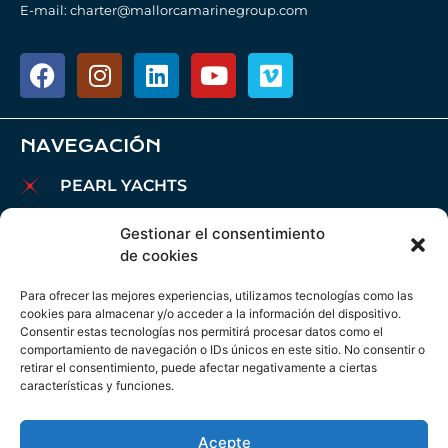
E-mail: charter@mallorcamarinegroup.com
NAVEGACIÓN
PEARL YACHTS
PARDO YACHTS
Gestionar el consentimiento
MAREX BOATS
de cookies
BARCOS AIATA
Para ofrecer las mejores experiencias, utilizamos tecnologías como las
BROKERAGE
cookies para almacenar y/o acceder a la información del dispositivo.
Consentir estas tecnologías nos permitirá procesar datos como el
CHARTER
comportamiento de navegación o IDs únicos en este sitio. No consentir o
AMARRES
retirar el consentimiento, puede afectar negativamente a ciertas
características y funciones.
MANTENIMIENTO
NOTICIAS
Acepte