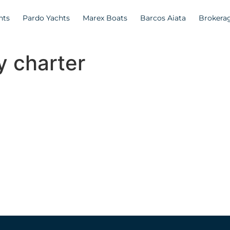
hts
Pardo Yachts
Marex Boats
Barcos Aiata
Brokera
y charter