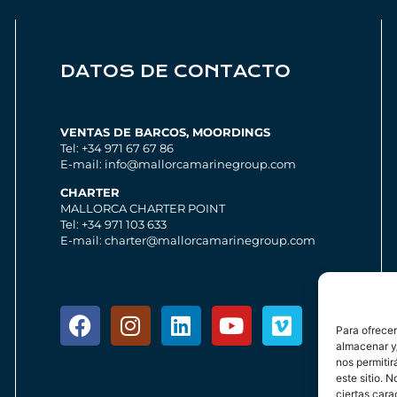
DATOS DE CONTACTO
VENTAS DE BARCOS, MOORDINGS
Tel: +34 971 67 67 86
E-mail: info@mallorcamarinegroup.com
CHARTER
MALLORCA CHARTER POINT
Tel: +34 971 103 633
E-mail: charter@mallorcamarinegroup.com
Para ofrecer
almacenar y/
nos permiti
este sitio. 
ciertas cara