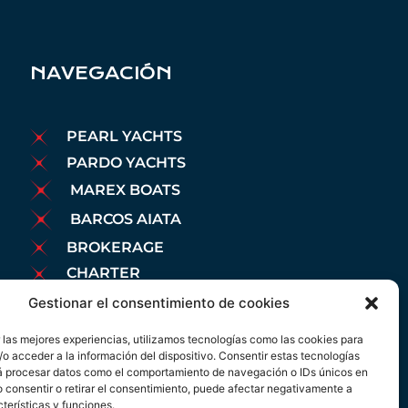
NAVEGACIÓN
PEARL YACHTS
PARDO YACHTS
MAREX BOATS
BARCOS AIATA
BROKERAGE
CHARTER
AMARRES
Gestionar el consentimiento de cookies
MANTENIMIENTO
 las mejores experiencias, utilizamos tecnologías como las cookies para
NOTICIAS
o acceder a la información del dispositivo. Consentir estas tecnologías
rá procesar datos como el comportamiento de navegación o IDs únicos en
AVISO LEGAL
No consentir o retirar el consentimiento, puede afectar negativamente a
POLÍTICA DE COOKIES
cterísticas y funciones.