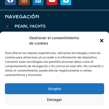
NAVEGACIÓN
PEARL YACHTS
PARDO YACHTS
Gestionar el consentimiento
MAREX BOATS
de cookies
BARCOS AIATA
Para ofrecer las mejores experiencias, utilizamos tecnologías como las
BROKERAGE
cookies para almacenar y/o acceder a la información del dispositivo.
Consentir estas tecnologías nos permitirá procesar datos como el
CHARTER
comportamiento de navegación o IDs únicos en este sitio. No consentir o
AMARRES
retirar el consentimiento, puede afectar negativamente a ciertas
características y funciones.
MANTENIMIENTO
NOTICIAS
Acepte
AVISO LEGAL
POLÍTICA DE COOKIES
Denegar
POLÍTICA DE PRIVACIDAD