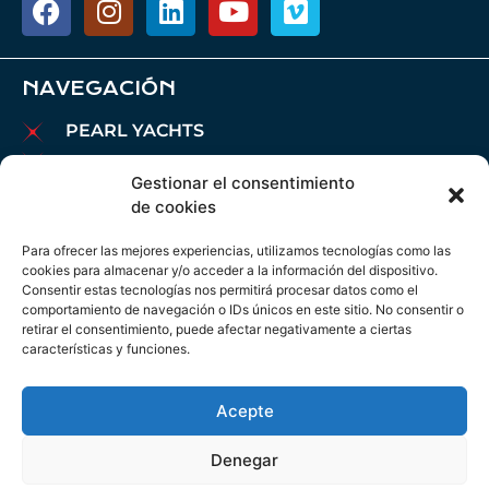
NAVEGACIÓN
PEARL YACHTS
PARDO YACHTS
Gestionar el consentimiento
MAREX BOATS
de cookies
BARCOS AIATA
Para ofrecer las mejores experiencias, utilizamos tecnologías como las
BROKERAGE
cookies para almacenar y/o acceder a la información del dispositivo.
Consentir estas tecnologías nos permitirá procesar datos como el
CHARTER
comportamiento de navegación o IDs únicos en este sitio. No consentir o
AMARRES
retirar el consentimiento, puede afectar negativamente a ciertas
características y funciones.
MANTENIMIENTO
NOTICIAS
Acepte
AVISO LEGAL
POLÍTICA DE COOKIES
Denegar
POLÍTICA DE PRIVACIDAD