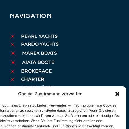
NAVIGATION
PEARL YACHTS
PARDO YACHTS
MAREX BOATS
AIATA BOOTE
BROKERAGE
CHARTER
LIEGEPLÄTZE
Cookie-Zustimmung verwalten
WARTUNG
NACHRICHTEN
n optimales Erlebnis zu bieten, verwenden wir Technologien wie Cookies,
formationen zu speichern und/oder darauf zuzugreifen. Wenn Sie diesen
RECHTLICHER HINWEIS
n zustimmen, können wir Daten wie das Surfverhalten oder eindeutige IDs
COOKIES-POLITIK
ebsite verarbeiten. Wenn Sie Ihre Zustimmung nicht erteilen oder
n, können bestimmte Merkmale und Funktionen beeinträchtigt werden.
DATENSCHUTZBESTIMMUNGEN