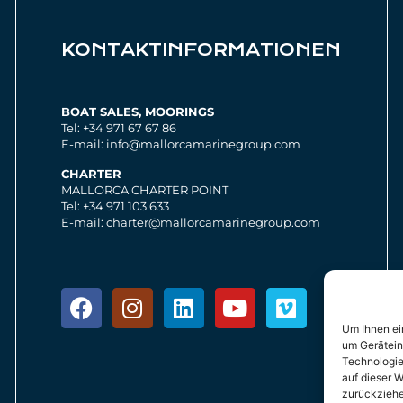
KONTAKTINFORMATIONEN
BOAT SALES, MOORINGS
Tel: +34 971 67 67 86
E-mail: info@mallorcamarinegroup.com
CHARTER
MALLORCA CHARTER POINT
Tel: +34 971 103 633
E-mail: charter@mallorcamarinegroup.com
Um Ihnen ei
um Gerätein
Technologie
auf dieser W
zurückziehe