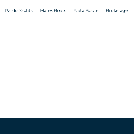
Pardo Yachts
Marex Boats
Aiata Boote
Brokerage